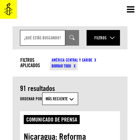
Saltar
al
contenido
B
U
FILTROS
S
C
AÑO
A
TIPO DE CONTENIDO
R
FILTROS
AMÉRICA CENTRAL Y CARIBE
E
APLICADOS
MES
BORRAR TODO
N
TEMAS
T
R
A
91 resultados
D
APLICAR
A
ORDENAR POR
MÁS RECIENTE
COMUNICADO DE PRENSA
Nicaragua: Reforma