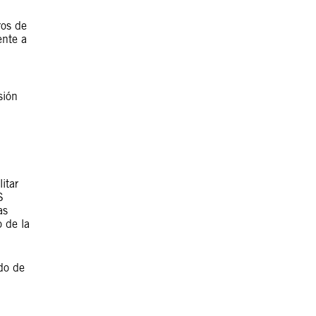
ros de
ente a
sión
itar
S
as
 de la
do de