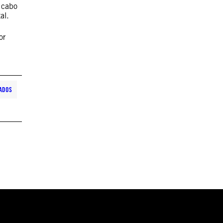
 cabo
al.
or
ADOS