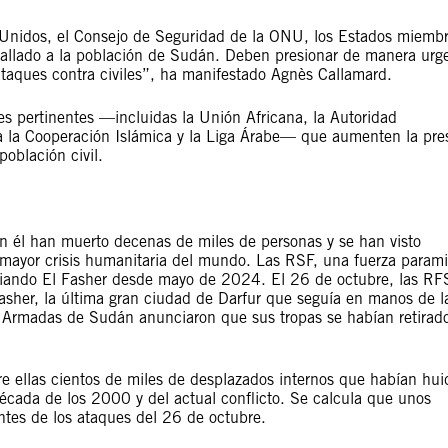
Unidos, el Consejo de Seguridad de la ONU, los Estados miemb
allado a la población de Sudán. Deben presionar de manera urg
ataques contra civiles”, ha manifestado Agnès Callamard.
es pertinentes —incluidas la Unión Africana, la Autoridad
ra la Cooperación Islámica y la Liga Árabe— que aumenten la pre
oblación civil.
n él han muerto decenas de miles de personas y se han visto
 mayor crisis humanitaria del mundo. Las RSF, una fuerza paramil
itiando El Fasher desde mayo de 2024. El 26 de octubre, las RF
asher, la última gran ciudad de Darfur que seguía en manos de l
 Armadas de Sudán anunciaron que sus tropas se habían retirado
re ellas cientos de miles de desplazados internos que habían hui
écada de los 2000 y del actual conflicto. Se calcula que unos
tes de los ataques del 26 de octubre.