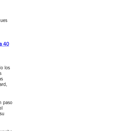
ques
 a 40
o los
s
as
ard,
n paso
el
 su