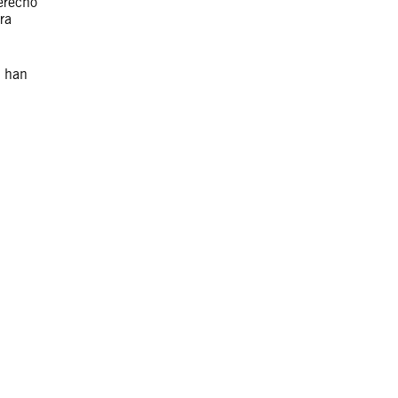
erecho
ra
e han