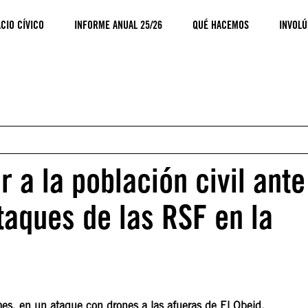
CIO CÍVICO
INFORME ANUAL 25/26
QUÉ HACEMOS
INVOLÚ
 a la población civil ante
ataques de las RSF en la
es, en un ataque con drones a las afueras de El Obeid.