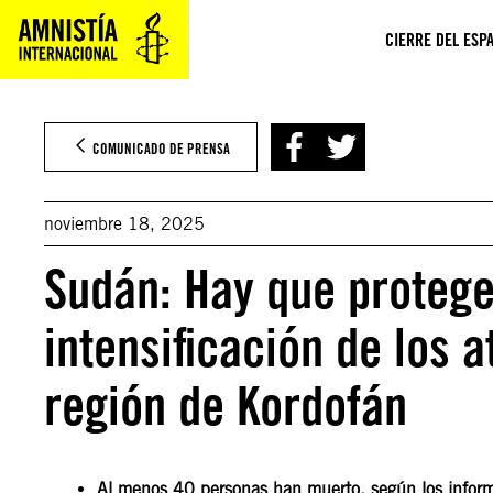
Saltar
al
CIERRE DEL ESPA
contenido
COMUNICADO DE PRENSA
noviembre 18, 2025
Sudán: Hay que proteger
intensificación de los 
región de Kordofán
Al menos 40 personas han muerto, según los inform