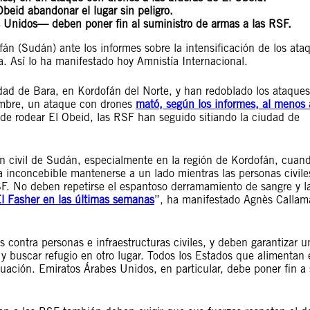
Obeid abandonar el lugar sin peligro.
 Unidos— deben poner fin al suministro de armas a las RSF.
fán (Sudán) ante los informes sobre la intensificación de los ata
. Así lo ha manifestado hoy Amnistía Internacional.
idad de Bara, en Kordofán del Norte, y han redoblado los ataques
embre, un ataque con drones
mató, según los informes, al menos
de rodear El Obeid, las RSF han seguido sitiando la ciudad de
n civil de Sudán, especialmente en la región de Kordofán, cuand
ta inconcebible mantenerse a un lado mientras las personas civile
F. No deben repetirse el espantoso derramamiento de sangre y l
l Fasher en las últimas semanas
”, ha manifestado Agnès Callam
contra personas e infraestructuras civiles, y deben garantizar u
d y buscar refugio en otro lugar. Todos los Estados que alimentan 
uación. Emiratos Árabes Unidos, en particular, debe poner fin a