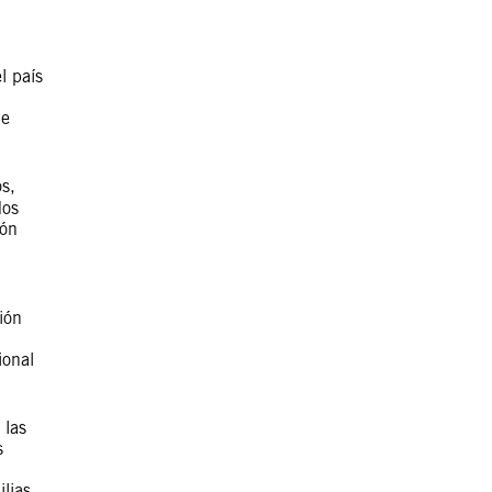
l país
de
os,
dos
ión
ión
ional
 las
s
ilias