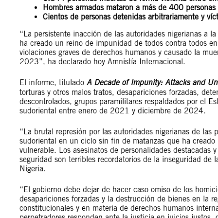
Hombres armados mataron a más de 400 personas 
Cientos de personas detenidas arbitrariamente y víc
“La persistente inacción de las autoridades nigerianas a la 
ha creado un reino de impunidad de todos contra todos en 
violaciones graves de derechos humanos y causado la mue
2023”, ha declarado hoy Amnistía Internacional.
El informe, titulado
A Decade of Impunity: Attacks and Unl
torturas y otros malos tratos, desapariciones forzadas, d
descontrolados, grupos paramilitares respaldados por el Est
sudoriental entre enero de 2021 y diciembre de 2024.
“La brutal represión por las autoridades nigerianas de las
sudoriental en un ciclo sin fin de matanzas que ha cread
vulnerable. Los asesinatos de personalidades destacadas y 
seguridad son terribles recordatorios de la inseguridad de 
Nigeria.
“El gobierno debe dejar de hacer caso omiso de los homicidio
desapariciones forzadas y la destrucción de bienes en la r
constitucionales y en materia de derechos humanos internac
perpetradores responden ante la justicia en juicios justos,