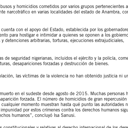
busos y homicidios cometidos por varios grupos pertenecientes a
ente narcotráfico en varias localidades del estado de Anambra, c
 cuenta con el apoyo del Estado, establecida por los gobernadore
nto para hostigar e intimidar a quienes se oponen a los gobiern
 y detenciones arbitrarias, torturas, ejecuciones extrajudiciales,
s de seguridad nigerianas, incluidos el ejército y la policía, com
orturas, desapariciones forzadas y destrucción de bienes.
lación, las víctimas de la violencia no han obtenido justicia ni u
muerto en el sudeste desde agosto de 2015. Muchas personas 
aparición forzada. El número de homicidios de gran repercusión 
en cualquier momento muestran hasta qué punto las autoridades 
La impunidad por estos crímenes contra los derechos humanos sig
erechos humanos”, concluyó Isa Sanusi.
 constitucionales y relativas al derecho internacional de los der