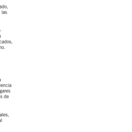
ado,
 las
e
n
rcados,
mo.
a
dencia
gares
es de
ales,
l