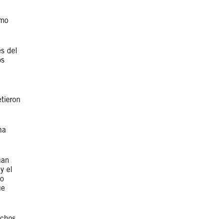
omo
s del
os
etieron
na
han
y el
no
ue
echos