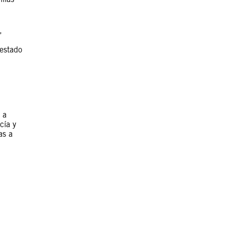
,
 estado
 a
cía y
as a