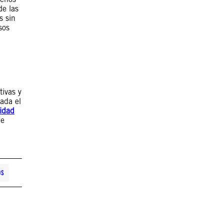
de las
s sin
sos
ivas y
ada el
ridad
de
OS