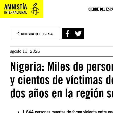
Saltar
al
CIERRE DEL ESPA
contenido
COMUNICADO DE PRENSA
agosto 13, 2025
Nigeria: Miles de pers
y cientos de víctimas 
dos años en la región s
1.844 personas muertas de forma violenta entre e