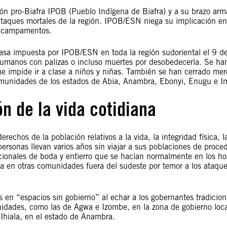
ión pro-Biafra IPOB (Pueblo Indígena de Biafra) y a su brazo arm
ataques mortales de la región. IPOB/ESN niega su implicación en
s campamentos.
asa impuesta por IPOB/ESN en toda la región sudoriental el 9 d
humanos con palizas o incluso muertes por desobedecerla. Se ha
ue impide ir a clase a niños y niñas. También se han cerrado me
munidades de los estados de Abia, Anambra, Ebonyi, Enugu e I
n de la vida cotidiana
rechos de la población relativos a la vida, la integridad física, l
 personas llevan varios años sin viajar a sus poblaciones de proce
icionales de boda y entierro que se hacían normalmente en los ho
ía en otras comunidades fuera del sudeste por temor a los ataqu
n “espacios sin gobierno” al echar a los gobernantes tradicion
unidades, como las de Agwa e Izombe, en la zona de gobierno loca
 Ihiala, en el estado de Anambra.