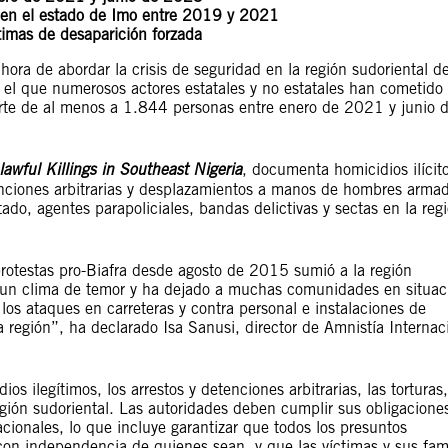
en el estado de Imo entre 2019 y 2021
timas de desaparición forzada
hora de abordar la crisis de seguridad en la región sudoriental de
el que numerosos actores estatales y no estatales han cometido
rte de al menos a 1.844 personas entre enero de 2021 y junio 
awful Killings in Southeast Nigeria
, documenta homicidios ilícit
etenciones arbitrarias y desplazamientos a manos de hombres arma
ado, agentes parapoliciales, bandas delictivas y sectas en la reg
 protestas pro-Biafra desde agosto de 2015 sumió a la región
o un clima de temor y ha dejado a muchas comunidades en situac
los ataques en carreteras y contra personal e instalaciones de
la región”, ha declarado Isa Sanusi, director de Amnistía Internac
s ilegítimos, los arrestos y detenciones arbitrarias, las torturas,
egión sudoriental. Las autoridades deben cumplir sus obligacione
ionales, lo que incluye garantizar que todos los presuntos
 con independencia de quienes sean, y que las víctimas y sus fam