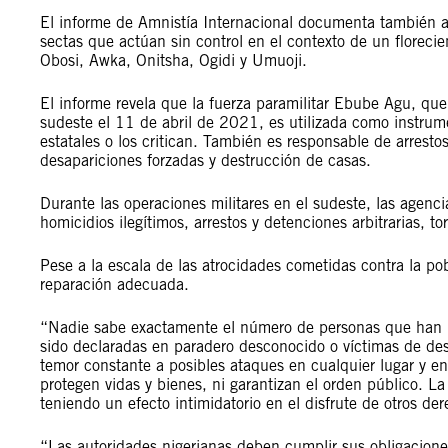
El informe de Amnistía Internacional documenta también a
sectas que actúan sin control en el contexto de un floreci
Obosi, Awka, Onitsha, Ogidi y Umuoji.
El informe revela que la fuerza paramilitar Ebube Agu, que
sudeste el 11 de abril de 2021, es utilizada como instrume
estatales o los critican. También es responsable de arrestos
desapariciones forzadas y destrucción de casas.
Durante las operaciones militares en el sudeste, las agencia
homicidios ilegítimos, arrestos y detenciones arbitrarias, t
Pese a la escala de las atrocidades cometidas contra la pob
reparación adecuada.
“Nadie sabe exactamente el número de personas que han 
sido declaradas en paradero desconocido o víctimas de des
temor constante a posibles ataques en cualquier lugar y 
protegen vidas y bienes, ni garantizan el orden público. 
teniendo un efecto intimidatorio en el disfrute de otros d
“Las autoridades nigerianas deben cumplir sus obligaciones