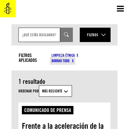
Saltar
al
contenido
B
U
FILTROS
S
C
AÑO
A
TIPO DE CONTENIDO
R
FILTROS
LIMPIEZA ÉTNICA
E
APLICADOS
MES
BORRAR TODO
N
TEMAS
T
R
A
1 resultado
D
APLICAR
A
ORDENAR POR
MÁS RECIENTE
COMUNICADO DE PRENSA
Frente a la aceleración de la