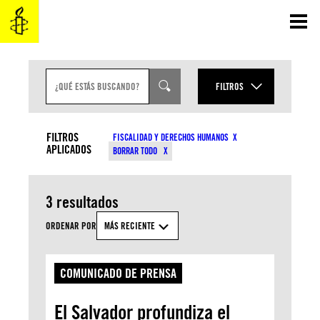
Saltar
al
contenido
B
U
FILTROS
S
C
AÑO
A
TIPO DE CONTENIDO
R
FILTROS
FISCALIDAD Y DERECHOS HUMANOS
E
APLICADOS
MES
BORRAR TODO
N
TEMAS
T
R
A
3 resultados
D
APLICAR
A
ORDENAR POR
MÁS RECIENTE
COMUNICADO DE PRENSA
El Salvador profundiza el