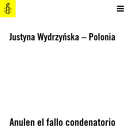
Saltar
al
contenido
Justyna Wydrzyńska – Polonia
Anulen el fallo condenatorio