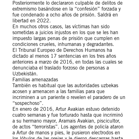
Posteriormente lo declararon culpable de delitos de
extremismo basándose en la “confesión” forzada y
fue condenado a ocho años de prisión. Saldrá en
libertad en 2022.
En muchos otros casos, las víctimas han sido
sometidas a juicios injustos en los que se les han
impuesto largas penas de prisión que cumplen en
condiciones crueles, inhumanas y degradantes.
El Tribunal Europeo de Derechos Humanos ha
dictado al menos 17 sentencias en los tres años
anteriores a marzo de 2016, en todas las cuales se
denunciaba el traslado forzoso de personas a
Uzbekistán.
Familias amenazadas
También es habitual que las autoridades uzbekas
acosen y amenacen a las familias para que
incriminen a un pariente o revelen el paradero de un
“sospechoso”.
En enero de 2016, Artur Avakian estuvo detenido
cuatro semanas y fue torturado hasta que incriminó
a su hermano mayor, Aramais Avakian, piscicultor,
de actos “terroristas”. Los agentes de policía ataron
a Artur de manos y pies, le pusieron electrodos en
los lóbulos de las orejas y le dieron descargas hasta