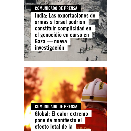
COMUNICADO DE PRENSA
India: Las exportaciones de
armas a Israel podrían
constituir complicidad en
el genocidio en curso en
Gaza — nueva
investigación
COMUNICADO DE PRENSA
Global: El calor extremo
pone de manifiesto el
efecto letal de la